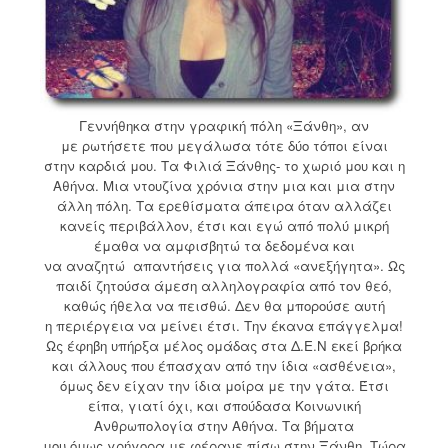
Γεννήθηκα στην γραφική πόλη «Ξάνθη», αν
με ρωτήσετε που μεγάλωσα τότε δύο τόποι είναι
στην καρδιά μου. Τα Φιλιά Ξάνθης- το χωριό μου και η
Αθήνα. Μια ντουζίνα χρόνια στην μια και μια στην
άλλη πόλη. Τα ερεθίσματα άπειρα όταν αλλάζει
κανείς περιβάλλον, έτσι και εγώ από πολύ μικρή
έμαθα να αμφισβητώ τα δεδομένα και
να αναζητώ απαντήσεις για πολλά «ανεξήγητα». Ως
παιδί ζητούσα άμεση αλληλογραφία από τον θεό,
καθώς ήθελα να πεισθώ. Δεν θα μπορούσε αυτή
η περιέργεια να μείνει έτσι. Την έκανα επάγγελμα!
Ως έφηβη υπήρξα μέλος ομάδας στα Δ.Ε.Ν εκεί βρήκα
και άλλους που έπασχαν από την ίδια «ασθένεια»,
όμως δεν είχαν την ίδια μοίρα με την γάτα. Έτσι
είπα, γιατί όχι, και σπούδασα Κοινωνική
Ανθρωπολογία στην Αθήνα. Τα βήματα
μου όμως γρήγορα με φέρανε πίσω στην Ξάνθη. Τώρα