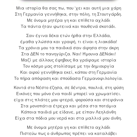
Μια ιστορία θα σας πω, που ‘χει και αυτή μια χάρη
Στη Γερμανία γεννήθηκα, στην πόλη, τη Στουτγάρδη.
Με όνομα μητέρα γη και επίθετο αχλάδι
Τα πάντα ήταν φωτεινά και πουθενά σκοτάδι.
Σαν έγινα δέκα ετών ήρθα στην Ελλάδα,
έμαθα γλώσσα και γραφή, τι είναι η λιακάδα!
Τα χρόνια μου τα παιδικά σαν άφησα στην άκρη
Στα ΔΕΝ το πανηγύριζα. Ναι! Ήμουνα ΔΕΝάκι!
Μαζί με άλλους έφηβους θα γράφαμε ιστορία
Τον κόσμο μας στολίσαμε με την δημιουργία
Και αφού γεννήθηκα εκεί, κάπου στη Γερμανία
Το πήρα απόφαση και σπούδασα Γερμανοφιλολογία.
Κοντά στο Νέστο έζησα, σε δέντρα, πουλιά, στη φύση
Εικόνες που μόνο ένα παιδί μπορεί να χρωματίσει.
είχα στις πλάτες μου φτερά, φορούσα και στεφάνια
Στα μονοπάτια έτρεχα και μέσα στα ποτάμια
Κάποια παιδιά με είδανε, με είπαν Λεηλάνθη
Είχα στα πόδια μου νερά και στα μαλλιά μου άνθη.
Με όνομα μητέρα γη και επίθετο αχλάδι
Πιστεύω πως ο άνθρωπος πρέπει να καταλάβει