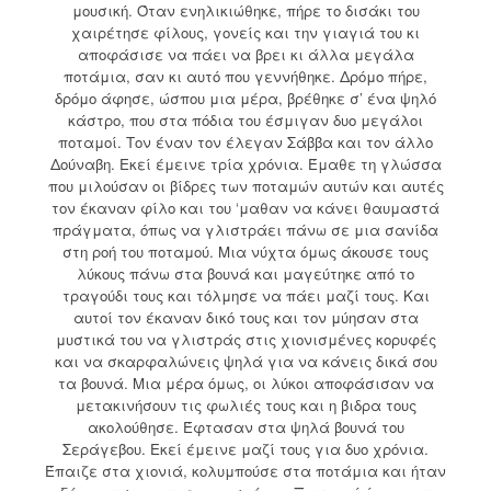
μουσική. Όταν ενηλικιώθηκε, πήρε το δισάκι του
χαιρέτησε φίλους, γονείς και την γιαγιά του κι
αποφάσισε να πάει να βρει κι άλλα μεγάλα
ποτάμια, σαν κι αυτό που γεννήθηκε. Δρόμο πήρε,
δρόμο άφησε, ώσπου μια μέρα, βρέθηκε σ’ ένα ψηλό
κάστρο, που στα πόδια του έσμιγαν δυο μεγάλοι
ποταμοί. Τον έναν τον έλεγαν Σάββα και τον άλλο
Δούναβη. Εκεί έμεινε τρία χρόνια. Έμαθε τη γλώσσα
που μιλούσαν οι βίδρες των ποταμών αυτών και αυτές
τον έκαναν φίλο και του ‘μαθαν να κάνει θαυμαστά
πράγματα, όπως να γλιστράει πάνω σε μια σανίδα
στη ροή του ποταμού. Μια νύχτα όμως άκουσε τους
λύκους πάνω στα βουνά και μαγεύτηκε από το
τραγούδι τους και τόλμησε να πάει μαζί τους. Και
αυτοί τον έκαναν δικό τους και τον μύησαν στα
μυστικά του να γλιστράς στις χιονισμένες κορυφές
και να σκαρφαλώνεις ψηλά για να κάνεις δικά σου
τα βουνά. Μια μέρα όμως, οι λύκοι αποφάσισαν να
μετακινήσουν τις φωλιές τους και η βιδρα τους
ακολούθησε. Έφτασαν στα ψηλά βουνά του
Σεράγεβου. Εκεί έμεινε μαζί τους για δυο χρόνια.
Έπαιζε στα χιονιά, κολυμπούσε στα ποτάμια και ήταν