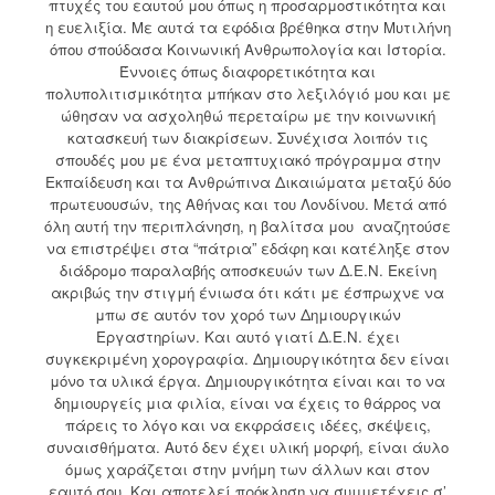
πτυχές του εαυτού μου όπως η προσαρμοστικότητα και
η ευελιξία. Με αυτά τα εφόδια βρέθηκα στην Μυτιλήνη
όπου σπούδασα Κοινωνική Ανθρωπολογία και Ιστορία.
Έννοιες όπως διαφορετικότητα και
πολυπολιτισμικότητα μπήκαν στο λεξιλόγιό μου και με
ώθησαν να ασχοληθώ περεταίρω με την κοινωνική
κατασκευή των διακρίσεων. Συνέχισα λοιπόν τις
σπουδές μου με ένα μεταπτυχιακό πρόγραμμα στην
Εκπαίδευση και τα Ανθρώπινα Δικαιώματα μεταξύ δύο
πρωτευουσών, της Αθήνας και του Λονδίνου. Μετά από
όλη αυτή την περιπλάνηση, η βαλίτσα μου αναζητούσε
να επιστρέψει στα “πάτρια” εδάφη και κατέληξε στον
διάδρομο παραλαβής αποσκευών των Δ.Ε.Ν. Εκείνη
ακριβώς την στιγμή ένιωσα ότι κάτι με έσπρωχνε να
μπω σε αυτόν τον χορό των Δημιουργικών
Εργαστηρίων. Και αυτό γιατί Δ.Ε.Ν. έχει
συγκεκριμένη χορογραφία. Δημιουργικότητα δεν είναι
μόνο τα υλικά έργα. Δημιουργικότητα είναι και το να
δημιουργείς μια φιλία, είναι να έχεις το θάρρος να
πάρεις το λόγο και να εκφράσεις ιδέες, σκέψεις,
συναισθήματα. Αυτό δεν έχει υλική μορφή, είναι άυλο
όμως χαράζεται στην μνήμη των άλλων και στον
εαυτό σου. Και αποτελεί πρόκληση να συμμετέχεις σ’