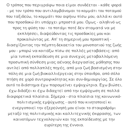
Ο τρόπος που περιγράφω ποια είμαι συνδέεται - κάθε φορά
- με τον τρόπο που αντιλαμβάνομαι το κομμάτι του ποταμού
που ταξιδεύω, το κομμάτι που αφήνω πίσω μου, αλλά κι αυτό
που προσδοκώ ότι υπάρχει μπροστά μου. Όμως - αληθινό ως
προς τη φύση του - το ποτάμι ποτέ δεν σταματά να με
εκπλήσσει, διαψεύδοντας τις προσδοκίες μου και
προκαλώντας με. Απ' τη σημερινή μου προοπτική -
διασχίζοντας την πέμπτη δεκαετία του μονοπατιού της ζωής
μου - μπορώ να κοιτάξω πίσω σε πολλές μεταβάσεις: από
μία τυπική εκπαίδευση σε μια συνεχώς μεταβαλλόμενη
προσωπική σύνθεση μιας αέναης διεργασίας μάθησης που
αντλεί από πολλαπλές πηγές, από μια ζωή βασισμένη στην
πόλη σε μια ζωή βιοκαλλιέργειας στην ύπαιθρο, από σόλο
πτήση σε χορό συντροφικότητας και συν-δημιουργίας. Σε όλο
αυτό το διάστημα έχω παραμείνει εμψυχώτρια. Έχω βιώσει,
έχω διδάξει κι έχω διδαχτεί από την εμψύχωση σε πολλά
διαφορετικά πλαίσια. Σήμερα - στα πλαίσια της κοινωνικό-
πολιτισμικής εμψύχωσης - αυτό που κινητοποιεί κι
ενεργοποιεί την εξερεύνησή μου είναι το σταυροδρόμι
μεταξύ της πολιτισμικής και καλλιτεχνικής έκφρασης, των
καινοτόμων τεχνολογιών και της εκπαίδευσης με την
ευρύτερη της έννοια.