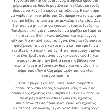
ξέγνοιαστος και ευτυχισμένος. Ξαφνικά όμως μια
μέρα μέσα σε θόρυβο μεγάλο και πολλούς καπνούς
άκουσε να λένε ότι κηρύχτηκε πόλεμος. Ήταν η ώρα
να γυρίσει στη πατρίδα του. Στο δρόμο για το γυρισμό,
τον τράβηξαν τα φώτα μιας μεγάλης πολιτείας. Δεν
δίστασε να μπει και να χορέψει στους ρυθμούς της.
Του άρεσε εκεί γιατί μπορούσε να μυρίζει καθαρά το
ποτάμι του. Εκεί έκανε πολλούς και περίεργους
φίλους. Μα ο καλύτερος του έγινε ένας αετός που του
φανέρωσε τα μυστικά του αέρα και του έμαθε να
πετάξει ψηλά σαν κι αυτόν. Ήταν τόσο ευτυχισμένος
που ένα βράδυ ο ουρανός συγκινημένος άνοιξε και
αφουγκράστηκε την βαθιά ευχή της βίδρας «να
περπατήσει στο βουνό των θεών και να νιώσει την
αύρα τους».Την άλλη μέρα φρόντισε να γίνει
πραγματικότητα.
Έτσι η βίδρα έχοντας μάθει τόσα θαυμαστά
πράγματα από τόσους διαφορετικούς φίλους και
δασκάλους έχοντας κολυμπήσει σε μεγάλα ποτάμια
πολύ μεγαλύτερα από το δικό του, έχοντας
σκαρφαλώσει σε πανύψηλα βουνά και έχοντας
γλιστρήσει γελώντας ξέγνοιαστα επάνω στη ράχη