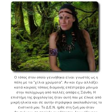
Ο τόπος στον οποίο γεννήθηκα είναι γνωστός ως η
πόλη με τα "χίλια χρώματα". Αν και έχω αλλάξει
κατά καιρούς τόπους διαμονής επέστρεψα μόνιμα
στην πολύχρωμη από πολλές απόψεις Ξάνθη. Η
επιστήμη της ψυχολογίας ήταν αυτή που με έλκυε από
μικρή ηλικία και σε αυτήν στράφηκα ακολουθώντας το
ένστικτό μου. Το Δ.Ε.Ν. ήρθε στη ζωή μου όταν