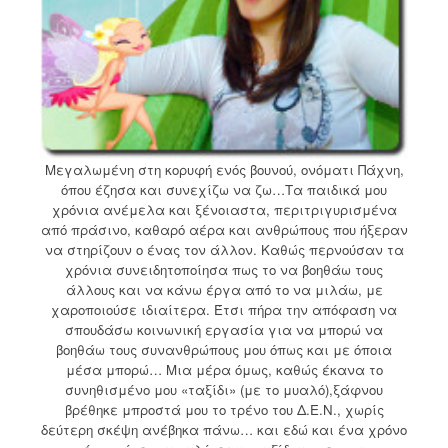
Μεγαλωμένη στη κορυφή ενός βουνού, ονόματι Πάχνη,
όπου έζησα και συνεχίζω να ζω…Τα παιδικά μου
χρόνια ανέμελα και ξένοιαστα, περιτριγυρισμένα
από πράσινο, καθαρό αέρα και ανθρώπους που ήξεραν
να στηρίζουν ο ένας τον άλλον. Καθώς περνούσαν τα
χρόνια συνειδητοποίησα πως το να βοηθάω τους
άλλους και να κάνω έργα από το να μιλάω, με
χαροποιούσε ιδιαίτερα. Έτσι πήρα την απόφαση να
σπουδάσω κοινωνική εργασία για να μπορώ να
βοηθάω τους συνανθρώπους μου όπως και με όποια
μέσα μπορώ… Μια μέρα όμως, καθώς έκανα το
συνηθισμένο μου «ταξίδι» (με το μυαλό),ξάφνου
βρέθηκε μπροστά μου το τρένο του Δ.Ε.Ν., χωρίς
δεύτερη σκέψη ανέβηκα πάνω… και εδώ και ένα χρόνο