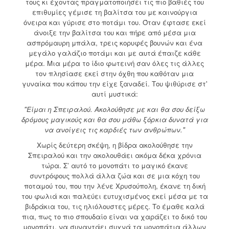
τους κι έχοντας πραγματοποιήσει τις πιο βαθιές του
επιθυμίες γέμισε τη βαλίτσα του με καινούργια
όνειρα και γύρισε στο ποτάμι του. Όταν έφτασε εκεί
άνοιξε την βαλίτσα του και πήρε από μέσα μια
ασπρόμαυρη μπάλα, τρεις κορυφές βουνών και ένα
μεγάλο γαλάζιο ποτάμι και με αυτά έπαιζε κάθε
μέρα. Μια μέρα το ίδιο φωτεινή σαν όλες τις άλλες
τον πλησίασε εκεί στην όχθη που καθόταν μια
γυναίκα που κάπου την είχε ξαναδεί. Του ψιθύρισε στ'
αυτί μυστικά:
"Είμαι η Σπειραλού. Ακολούθησε με και θα σου δείξω
δρόμους μαγικούς και θα σου μάθω ξόρκια δυνατά για
να ανοίγεις τις καρδιές των ανθρώπων."
Χωρίς δεύτερη σκέψη, η βίδρα ακολούθησε την
Σπειραλού και την ακολουθάει ακόμα δέκα χρόνια
τώρα. Σ’ αυτό το μονοπάτι το μαγικό έκανε
συντρόφους πολλά άλλα ζώα και σε μια κόχη του
ποταμού του, που την λένε Χρυσούπολη, έκανε τη δική
του φωλιά και παλεύει ευτυχισμένος εκεί μέσα με τα
βιδράκια του, τις ηλιόλουστες μέρες. Το έμαθε καλά
πια, πως το πιο σπουδαίο είναι να χαράζει το δικό του
μονοπάτι, να συναντάει συχνά τα μονοπάτια άλλων