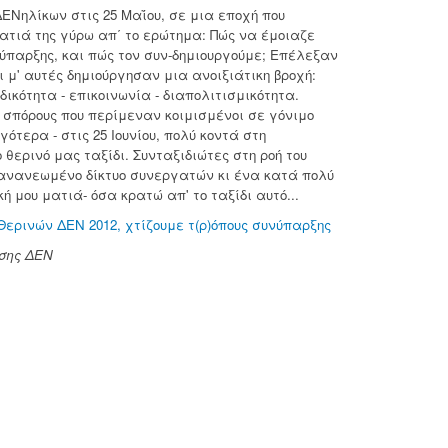
ΕΝηλίκων στις 25 Μαΐου, σε μια εποχή που
ατιά της γύρω απ΄ το ερώτημα: Πώς να έμοιαζε
νύπαρξης, και πώς τον συν-δημιουργούμε; Επέλεξαν
ι μ' αυτές δημιούργησαν μια ανοιξιάτικη βροχή:
δικότητα - επικοινωνία - διαπολιτισμικότητα.
σπόρους που περίμεναν κοιμισμένοι σε γόνιμο
τερα - στις 25 Ιουνίου, πολύ κοντά στη
θερινό μας ταξίδι. Συνταξιδιώτες στη ροή του
ανανεωμένο δίκτυο συνεργατών κι ένα κατά πολύ
κή μου ματιά- όσα κρατώ απ' το ταξίδι αυτό...
Θερινών ΔΕΝ 2012, χτίζουμε τ(ρ)όπους συνύπαρξης
άσης ΔΕΝ