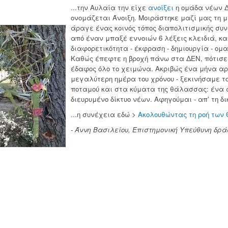
...την Αυλαία την είχε
ανοίξει
η ομάδα νέων Δ
ονομάζεται Άνοιξη. Μοιράστηκε μαζί μας τη μ
άραγε ένας κοινός τόπος διαπολιτισμικής συ
από έναν μπαξέ εννοιών 6 λέξεις κλειδιά, κα
διαφορετικότητα - έκφραση - δημιουργία - ομα
Καθώς έπεφτε η βροχή πάνω στα ΔΕΝ, πότισε 
έδαφος όλο το χειμώνα. Ακριβώς ένα μήνα αργό
μεγαλύτερη ημέρα του χρόνου - ξεκινήσαμε το 
ποταμού και στα κύματα της θάλασσας: ένα 
διευρυμένο δίκτυο νέων. Αφηγούμαι - απ' τη δι
...η συνέχεια εδώ >
Ακολουθώντας τη ροή των 
- Άννη Βασιλείου
, Επιστημονική Υπεύθυνη δρ