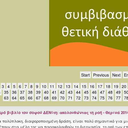
Start
Previous
Next
E
3
4
5
6
7
8
9
10
11
12
13
14
15
16
17
18
19
20
4
35
36
37
38
39
40
41
42
43
44
45
46
47
48
49
5
63
64
65
66
67
68
69
70
71
72
73
74
75
76
77
7
κρό βιβλίο του σοφού ΔΕΝίτη: ακολουθώντας τη ροή - Θερινά 201
α πολύπλοκη, διαφοροποιημένη δράση, είναι πολύ σημαντικό για 
έπουν στα μέλη της να παρακολουθούν τη διεργασία, τη ροή των ε