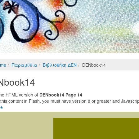
ome
Παραμύθια
Βιβλιοθήκη ΔΕΝ
DENbook14
Nbook14
 the HTML version of
DENbook14 Page 14
 this content in Flash, you must have version 8 or greater and Javascri
re