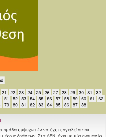
nd
21
22
23
24
25
26
27
28
29
30
31
32
0
51
52
53
54
55
56
57
58
59
60
61
62
8
79
80
81
82
83
84
85
86
87
88
4
μια ομάδα εμψυχωτών να έχει εργαλεία που
πιμέρους δράσεων. Στα ΔΕΝ, έχουμε μία ονομασία