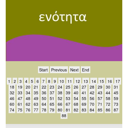
Start
Previous
Next
End
1
2
3
4
5
6
7
8
9
10
11
12
13
14
15
16
17
18
19
20
21
22
23
24
25
26
27
28
29
30
31
32
33
34
35
36
37
38
39
40
41
42
43
44
45
46
47
48
49
50
51
52
53
54
55
56
57
58
59
60
61
62
63
64
65
66
67
68
69
70
71
72
73
74
75
76
77
78
79
80
81
82
83
84
85
86
87
88