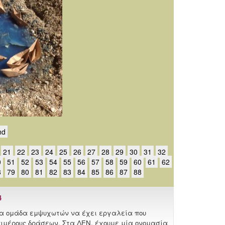
nd
21
22
23
24
25
26
27
28
29
30
31
32
0
51
52
53
54
55
56
57
58
59
60
61
62
8
79
80
81
82
83
84
85
86
87
88
4
μια ομάδα εμψυχωτών να έχει εργαλεία που
πιμέρους δράσεων. Στα ΔΕΝ, έχουμε μία ονομασία