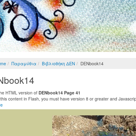
ome
Παραμύθια
Βιβλιοθήκη ΔΕΝ
DENbook14
Nbook14
 the HTML version of
DENbook14 Page 41
 this content in Flash, you must have version 8 or greater and Javascri
re