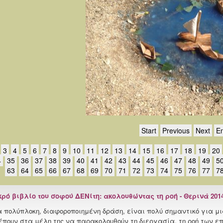
Start
Previous
Next
E
3
4
5
6
7
8
9
10
11
12
13
14
15
16
17
18
19
20
4
35
36
37
38
39
40
41
42
43
44
45
46
47
48
49
5
63
64
65
66
67
68
69
70
71
72
73
74
75
76
77
7
κρό βιβλίο του σοφού ΔΕΝίτη: ακολουθώντας τη ροή - Θερινά 201
α πολύπλοκη, διαφοροποιημένη δράση, είναι πολύ σημαντικό για 
έπουν στα μέλη της να παρακολουθούν τη διεργασία, τη ροή των ε